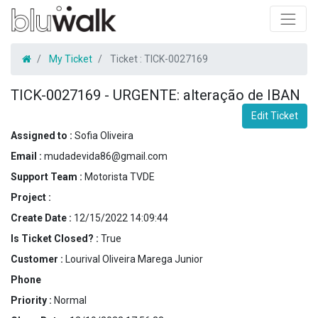
My Ticket
Ticket :
TICK-0027169
TICK-0027169
-
URGENTE: alteração de IBAN
Edit Ticket
Assigned to :
Sofia Oliveira
Email :
mudadevida86@gmail.com
Support Team :
Motorista TVDE
Project :
Create Date :
12/15/2022 14:09:44
Is Ticket Closed? :
True
Customer :
Lourival Oliveira Marega Junior
Phone
Priority :
Normal