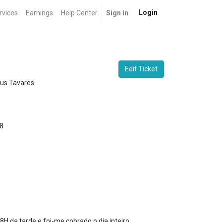
Login
rvices
Earnings
Help Center
Sign in
Edit Ticket
us Tavares
8
H da tarde e foi-me cobrado o dia inteiro