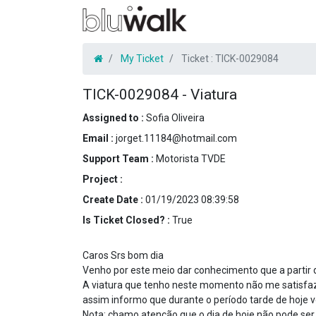
My Ticket
Ticket :
TICK-0029084
TICK-0029084
-
Viatura
Assigned to :
Sofia Oliveira
Email :
jorget.11184@hotmail.com
Support Team :
Motorista TVDE
Project :
Create Date :
01/19/2023 08:39:58
Is Ticket Closed? :
True
Caros Srs bom dia
Venho por este meio dar conhecimento que a partir 
A viatura que tenho neste momento não me satisfaz
assim informo que durante o período tarde de hoje 
Nota: chamo atenção que o dia de hoje não pode ser 