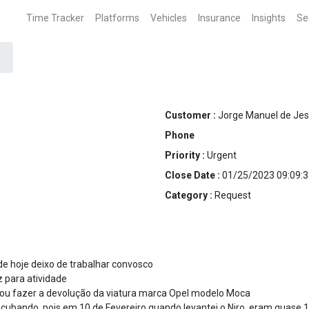
Time Tracker
Platforms
Vehicles
Insurance
Insights
Se
Customer :
Jorge Manuel de Jes
Phone
Priority :
Urgent
Close Date :
01/25/2023 09:09:3
Category :
Request
de hoje deixo de trabalhar convosco
 para atividade
vou fazer a devolução da viatura marca Opel modelo Moca
cubando, pois em 10 de Fevereiro quando levantei o Niro, eram quase 18