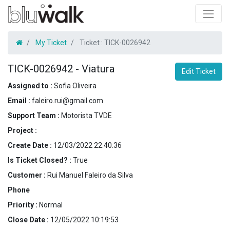
My Ticket
Ticket :
TICK-0026942
TICK-0026942
-
Viatura
Edit Ticket
Assigned to :
Sofia Oliveira
Email :
faleiro.rui@gmail.com
Support Team :
Motorista TVDE
Project :
Create Date :
12/03/2022 22:40:36
Is Ticket Closed? :
True
Customer :
Rui Manuel Faleiro da Silva
Phone
Priority :
Normal
Close Date :
12/05/2022 10:19:53