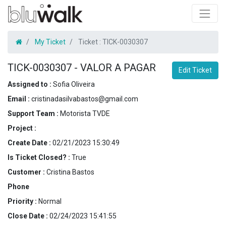
My Ticket
Ticket :
TICK-0030307
TICK-0030307
-
VALOR A PAGAR
Edit Ticket
Assigned to :
Sofia Oliveira
Email :
cristinadasilvabastos@gmail.com
Support Team :
Motorista TVDE
Project :
Create Date :
02/21/2023 15:30:49
Is Ticket Closed? :
True
Customer :
Cristina Bastos
Phone
Priority :
Normal
Close Date :
02/24/2023 15:41:55