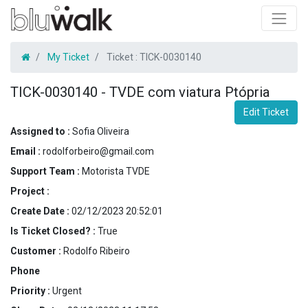
My Ticket
Ticket :
TICK-0030140
TICK-0030140
-
TVDE com viatura Ptópria
Edit Ticket
Assigned to :
Sofia Oliveira
Email :
rodolforbeiro@gmail.com
Support Team :
Motorista TVDE
Project :
Create Date :
02/12/2023 20:52:01
Is Ticket Closed? :
True
Customer :
Rodolfo Ribeiro
Phone
Priority :
Urgent