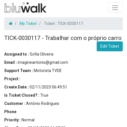
My Ticket
Ticket :
TICK-0030117
TICK-0030117
-
Trabalhar com o próprio carro
Edit Ticket
Assigned to :
Sofia Oliveira
Email :
imagineantonio@gmail.com
Support Team :
Motorista TVDE
Project :
Create Date :
02/11/2023 06:49:51
Is Ticket Closed? :
True
Customer :
António Rodrigues
Phone
Priority :
Normal