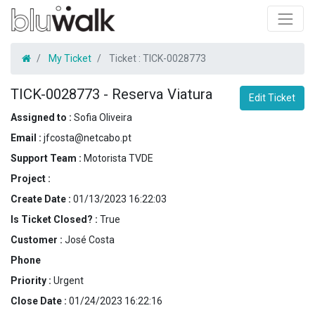
My Ticket
Ticket :
TICK-0028773
TICK-0028773
-
Reserva Viatura
Edit Ticket
Assigned to :
Sofia Oliveira
Email :
jfcosta@netcabo.pt
Support Team :
Motorista TVDE
Project :
Create Date :
01/13/2023 16:22:03
Is Ticket Closed? :
True
Customer :
José Costa
Phone
Priority :
Urgent
Close Date :
01/24/2023 16:22:16