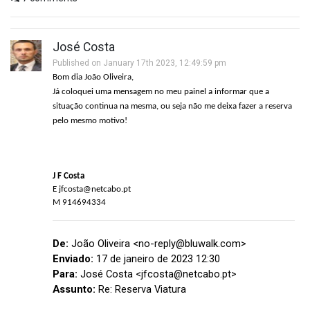
José Costa
Published on January 17th 2023, 12:49:59 pm
Bom dia João Oliveira,
Já coloquei uma mensagem no meu painel a informar que a
situação continua na mesma, ou seja não me deixa fazer a reserva
pelo mesmo motivo!
J F Costa
E jfcosta@netcabo.pt
M 914694334
De:
João Oliveira <no-reply@bluwalk.com>
Enviado:
17 de janeiro de 2023 12:30
Para:
José Costa <jfcosta@netcabo.pt>
Assunto:
Re: Reserva Viatura