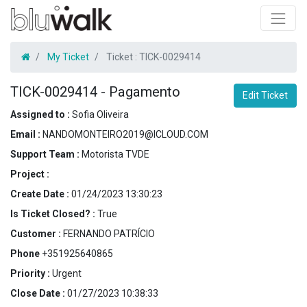
My Ticket
Ticket :
TICK-0029414
TICK-0029414
-
Pagamento
Edit Ticket
Assigned to :
Sofia Oliveira
Email :
NANDOMONTEIRO2019@ICLOUD.COM
Support Team :
Motorista TVDE
Project :
Create Date :
01/24/2023 13:30:23
Is Ticket Closed? :
True
Customer :
FERNANDO PATRÍCIO
Phone
+351925640865
Priority :
Urgent
Close Date :
01/27/2023 10:38:33