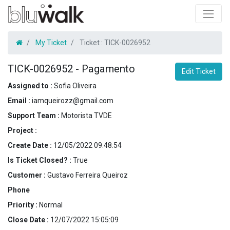
My Ticket
Ticket :
TICK-0026952
TICK-0026952
-
Pagamento
Edit Ticket
Assigned to :
Sofia Oliveira
Email :
iamqueirozz@gmail.com
Support Team :
Motorista TVDE
Project :
Create Date :
12/05/2022 09:48:54
Is Ticket Closed? :
True
Customer :
Gustavo Ferreira Queiroz
Phone
Priority :
Normal
Close Date :
12/07/2022 15:05:09