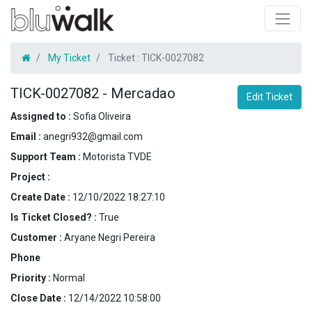
My Ticket
Ticket :
TICK-0027082
TICK-0027082
-
Mercadao
Edit Ticket
Assigned to :
Sofia Oliveira
Email :
anegri932@gmail.com
Support Team :
Motorista TVDE
Project :
Create Date :
12/10/2022 18:27:10
Is Ticket Closed? :
True
Customer :
Aryane Negri Pereira
Phone
Priority :
Normal
Close Date :
12/14/2022 10:58:00