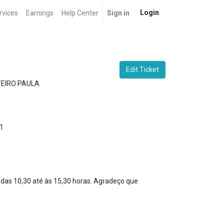
Login
rvices
Earnings
Help Center
Sign in
Edit Ticket
TEIRO PAULA
1
 das 10,30 até às 15,30 horas. Agradeço que