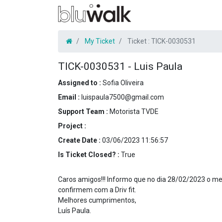
My Ticket
Ticket :
TICK-0030531
TICK-0030531
-
Luis Paula
Assigned to :
Sofia Oliveira
Email :
luispaula7500@gmail.com
Support Team :
Motorista TVDE
Project :
Create Date :
03/06/2023 11:56:57
Is Ticket Closed? :
True
Caros amigos!!! Informo que no dia 28/02/2023 o me
confirmem com a Driv fit.
Melhores cumprimentos,
Luís Paula.