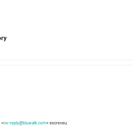
ory
 <
no-reply@bluwalk.com
> escreveu: