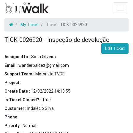
My Ticket
Ticket :
TICK-0026920
TICK-0026920
-
Inspeção de devolução
Edit Ticket
Assigned to :
Sofia Oliveira
Email :
wanderbaldez@gmail.com
Support Team :
Motorista TVDE
Project :
Create Date :
12/02/2022 14:13:55
Is Ticket Closed? :
True
Customer :
Indalécio Silva
Phone
Priority :
Normal