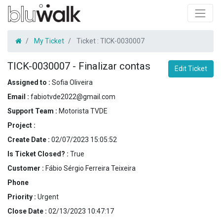
My Ticket
Ticket :
TICK-0030007
TICK-0030007
-
Finalizar contas
Edit Ticket
Assigned to :
Sofia Oliveira
Email :
fabiotvde2022@gmail.com
Support Team :
Motorista TVDE
Project :
Create Date :
02/07/2023 15:05:52
Is Ticket Closed? :
True
Customer :
Fábio Sérgio Ferreira Teixeira
Phone
Priority :
Urgent
Close Date :
02/13/2023 10:47:17