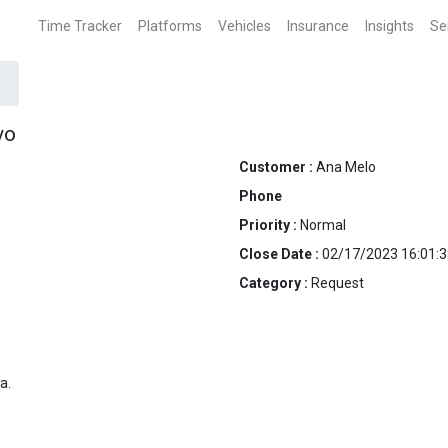
Time Tracker
Platforms
Vehicles
Insurance
Insights
Se
vo
Customer :
Ana Melo
Phone
Priority :
Normal
Close Date :
02/17/2023 16:01:3
Category :
Request
a.