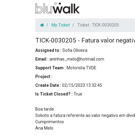
My Ticket
Ticket :
TICK-0030205
TICK-0030205
-
Fatura valor negati
Assigned to :
Sofia Oliveira
Email :
aninhas_melo@hotmail.com
Support Team :
Motorista TVDE
Project :
Create Date :
02/15/2023 13:32:45
Is Ticket Closed? :
True
Boa tarde.
Solicito a fatura referente ao valor negativo em dívid
Cumprimentos
Ana Melo