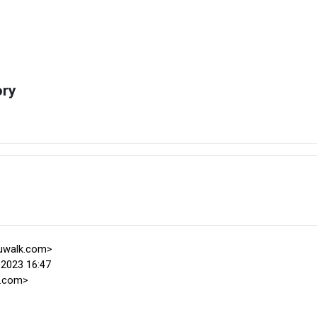
ory
luwalk.com>
 2023 16:47
l.com>