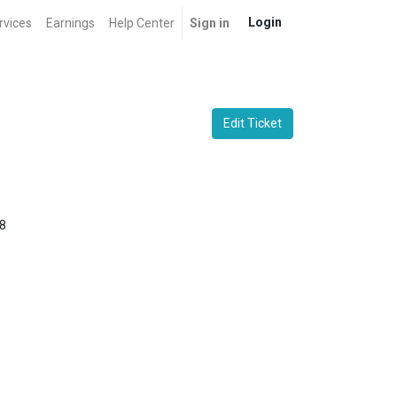
Login
rvices
Earnings
Help Center
Sign in
Edit Ticket
8