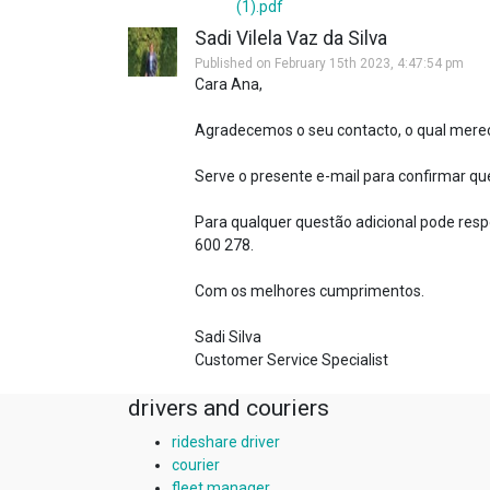
(1).pdf
Sadi Vilela Vaz da Silva
Published on February 15th 2023, 4:47:54 pm
Cara Ana,
Agradecemos o seu contacto, o qual mere
Serve o presente e-mail para confirmar q
Para qualquer questão adicional pode respo
600 278.
Com os melhores cumprimentos.
Sadi Silva
Customer Service Specialist
drivers and couriers
rideshare driver
courier
fleet manager