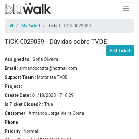
My Ticket
Ticket :
TICK-0029039
TICK-0029039
-
Dúvidas sobre TVDE
Edit Ticket
Assigned to :
Sofia Oliveira
Email :
armandocozta@hotmail.com
Support Team :
Motorista TVDE
Project :
Create Date :
01/18/2023 17:16:29
Is Ticket Closed? :
True
Customer :
Armando Jorge Vieira Costa
Phone
Priority :
Normal