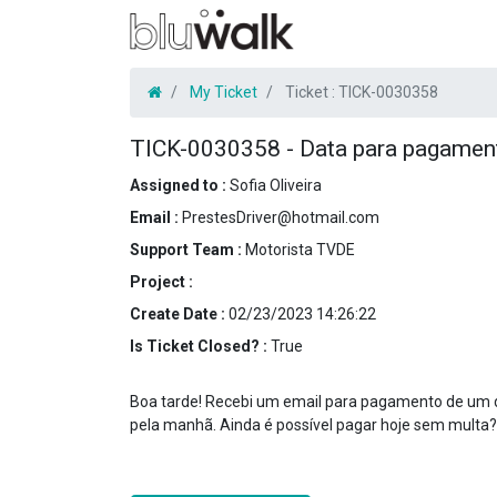
My Ticket
Ticket :
TICK-0030358
TICK-0030358
-
Data para pagamen
Assigned to :
Sofia Oliveira
Email :
PrestesDriver@hotmail.com
Support Team :
Motorista TVDE
Project :
Create Date :
02/23/2023 14:26:22
Is Ticket Closed? :
True
Boa tarde! Recebi um email para pagamento de um dé
pela manhã. Ainda é possível pagar hoje sem multa