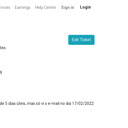
Login
rvices
Earnings
Help Center
Sign in
Edit Ticket
tes
9
 5 dias úteis, mas só vi o e-mail no dia 17/02/2022