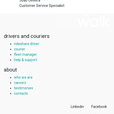
João Oliveira
Customer Service Specialist
drivers and couriers
rideshare driver
courier
fleet manager
help & support
about
who we are
careers
testimonies
contacts
Linkedin
Facebook