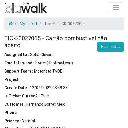
My Ticket
Ticket :
TICK-0027065
TICK-0027065
-
Cartão combustivel não
aceito
Edit Ticket
Assigned to :
Sofia Oliveira
Email :
fernando.borret@hotmail.com
Support Team :
Motorista TVDE
Project :
Create Date :
12/09/2022 08:49:38
Is Ticket Closed? :
True
Customer :
Fernando Borret Melo
Phone
Priority :
Normal