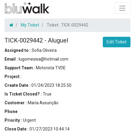
My Ticket
Ticket :
TICK-0029442
TICK-0029442
-
Aluguel
Edit Ticket
Assigned to :
Sofia Oliveira
Email :
lugomesisa@hotmail.com
Support Team :
Motorista TVDE
Project :
Create Date :
01/24/2023 18:25:50
Is Ticket Closed? :
True
Customer :
Maria Assunção
Phone
Priority :
Urgent
Close Date :
01/27/2023 10:44:14