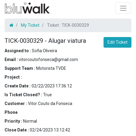
My Ticket
Ticket :
TICK-0030329
TICK-0030329
-
Alugar viatura
Edit Ticket
Assigned to :
Sofia Oliveira
Email :
vitorcoutofonseca@gmail.com
Support Team :
Motorista TVDE
Project :
Create Date :
02/22/2023 17:36:12
Is Ticket Closed? :
True
Customer :
Vitor Couto da Fonseca
Phone
Priority :
Normal
Close Date :
02/24/2023 13:12:42