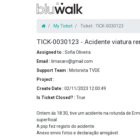
My Ticket
Ticket :
TICK-0030123
TICK-0030123
-
Acidente viatura 
Assigned to :
Sofia Oliveira
Email :
limacarv@gmail.com
Support Team :
Motorista TVDE
Project :
Create Date :
02/11/2023 12:00:49
Is Ticket Closed? :
True
Ontem ás 18:30, tive um acidente na rotunda de Erm
superficial
A psp fez registo do acidente.
Anexo envio fotos e declaração amigável.