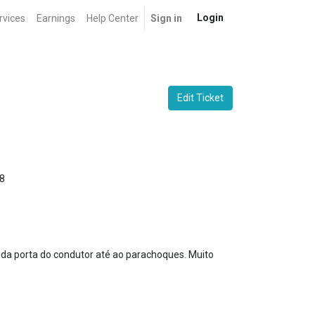
Login
rvices
Earnings
Help Center
Sign in
Edit Ticket
8
 da porta do condutor até ao parachoques. Muito