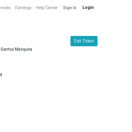
Login
rvices
Earnings
Help Center
Sign in
Edit Ticket
 Santos Mesquita
4