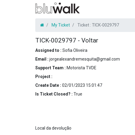
My Ticket
Ticket :
TICK-0029797
TICK-0029797
-
Voltar
Assigned to :
Sofia Oliveira
Email :
jorgealexandremesquita@gmail.com
Support Team :
Motorista TVDE
Project :
Create Date :
02/01/2023 15:01:47
Is Ticket Closed? :
True
Local da devolução