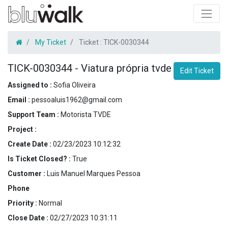
My Ticket
Ticket :
TICK-0030344
TICK-0030344
-
Viatura própria tvde
Edit Ticket
Assigned to :
Sofia Oliveira
Email :
pessoaluis1962@gmail.com
Support Team :
Motorista TVDE
Project :
Create Date :
02/23/2023 10:12:32
Is Ticket Closed? :
True
Customer :
Luis Manuel Marques Pessoa
Phone
Priority :
Normal
Close Date :
02/27/2023 10:31:11