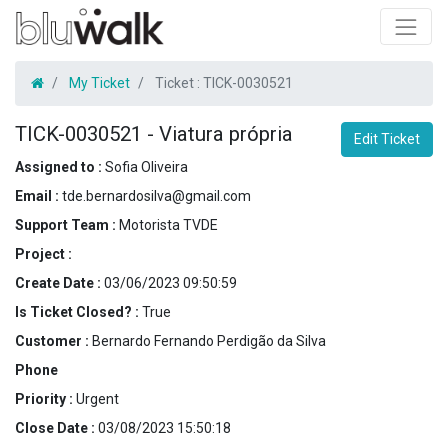
My Ticket
Ticket :
TICK-0030521
TICK-0030521
-
Viatura própria
Edit Ticket
Assigned to :
Sofia Oliveira
Email :
tde.bernardosilva@gmail.com
Support Team :
Motorista TVDE
Project :
Create Date :
03/06/2023 09:50:59
Is Ticket Closed? :
True
Customer :
Bernardo Fernando Perdigão da Silva
Phone
Priority :
Urgent
Close Date :
03/08/2023 15:50:18