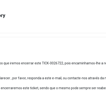
ory
s que iremos encerrar este TICK-0026722, pois encaminhamos-lhe a r
recer , por favor, responda a este e-mail, ou contacte-nos através da n
 encerraremos este ticket, sendo que o mesmo pode sempre ser reaber