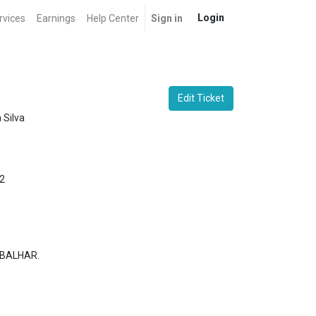
Login
rvices
Earnings
Help Center
Sign in
Edit Ticket
 Silva
2
ABALHAR.