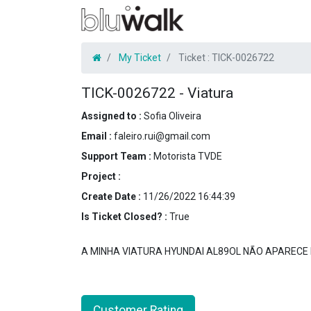
My Ticket
Ticket :
TICK-0026722
TICK-0026722
-
Viatura
Assigned to :
Sofia Oliveira
Email :
faleiro.rui@gmail.com
Support Team :
Motorista TVDE
Project :
Create Date :
11/26/2022 16:44:39
Is Ticket Closed? :
True
A MINHA VIATURA HYUNDAI AL89OL NÃO APARECE
Customer Rating