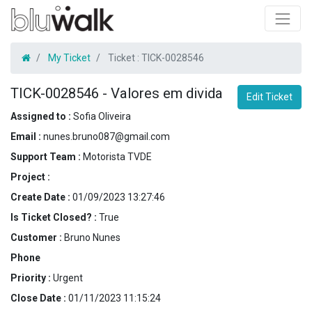
My Ticket
Ticket :
TICK-0028546
TICK-0028546
-
Valores em divida
Edit Ticket
Assigned to :
Sofia Oliveira
Email :
nunes.bruno087@gmail.com
Support Team :
Motorista TVDE
Project :
Create Date :
01/09/2023 13:27:46
Is Ticket Closed? :
True
Customer :
Bruno Nunes
Phone
Priority :
Urgent
Close Date :
01/11/2023 11:15:24