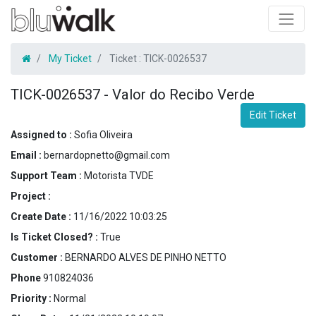
My Ticket
Ticket :
TICK-0026537
TICK-0026537
-
Valor do Recibo Verde
Edit Ticket
Assigned to :
Sofia Oliveira
Email :
bernardopnetto@gmail.com
Support Team :
Motorista TVDE
Project :
Create Date :
11/16/2022 10:03:25
Is Ticket Closed? :
True
Customer :
BERNARDO ALVES DE PINHO NETTO
Phone
910824036
Priority :
Normal