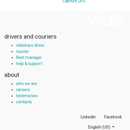
Capture.JPG
drivers and couriers
rideshare driver
courier
fleet manager
help & support
about
who we are
careers
testimonies
contacts
Linkedin
Facebook
English (US)