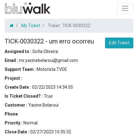
My Ticket
Ticket :
TICK-0030322
TICK-0030322
-
um erro ocorreu
Edit Ticket
Assigned to :
Sofia Oliveira
Email :
mr.yacinebelaroui@gmail.com
Support Team :
Motorista TVDE
Project :
Create Date :
02/22/2023 14:34:55
Is Ticket Closed? :
True
Customer :
Yacine Belaroui
Phone
Priority :
Normal
Close Date :
02/27/2023 10:35:32