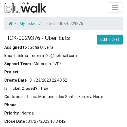
My Ticket
Ticket :
TICK-0029376
TICK-0029376
-
Uber Eats
Edit Ticket
Assigned to :
Sofia Oliveira
Email :
telma_ferreira_25@hotmail.com
Support Team :
Motorista TVDE
Project :
Create Date :
01/23/2023 22:40:52
Is Ticket Closed? :
True
Customer :
Telma Margarida dos Santos Ferreira Norte
Phone
Priority :
Normal
Close Date :
01/27/2023 10:34:42