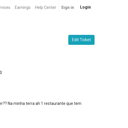
Login
rvices
Earnings
Help Center
Sign in
Edit Ticket
0
er?? Na minha terra ah 1 restaurante que tem