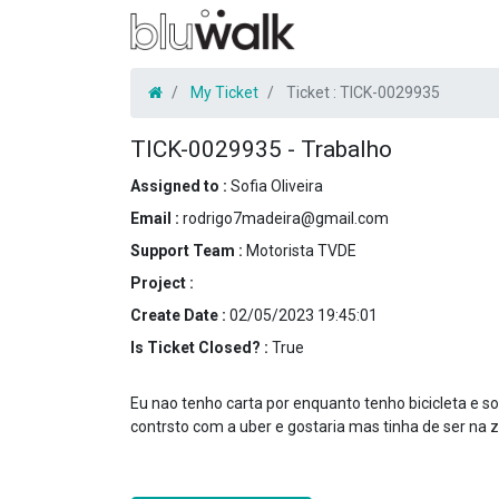
My Ticket
Ticket :
TICK-0029935
TICK-0029935
-
Trabalho
Assigned to :
Sofia Oliveira
Email :
rodrigo7madeira@gmail.com
Support Team :
Motorista TVDE
Project :
Create Date :
02/05/2023 19:45:01
Is Ticket Closed? :
True
Eu nao tenho carta por enquanto tenho bicicleta e s
contrsto com a uber e gostaria mas tinha de ser na 