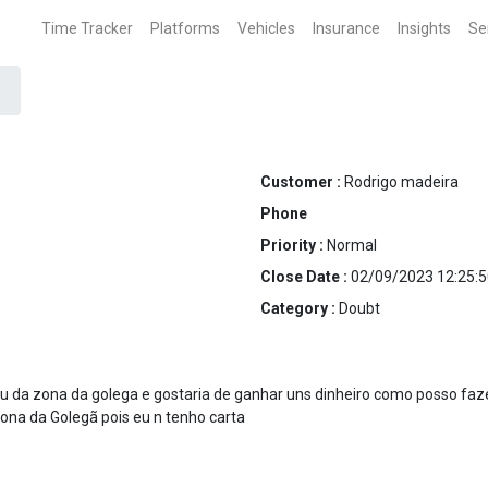
Time Tracker
Platforms
Vehicles
Insurance
Insights
Se
Customer :
Rodrigo madeira
Phone
Priority :
Normal
Close Date :
02/09/2023 12:25:5
Category :
Doubt
ou da zona da golega e gostaria de ganhar uns dinheiro como posso faz
zona da Golegã pois eu n tenho carta