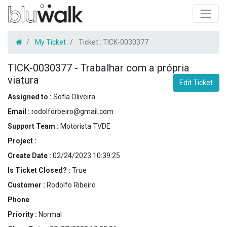
My Ticket
Ticket :
TICK-0030377
TICK-0030377
-
Trabalhar com a própria
viatura
Edit Ticket
Assigned to :
Sofia Oliveira
Email :
rodolforbeiro@gmail.com
Support Team :
Motorista TVDE
Project :
Create Date :
02/24/2023 10:39:25
Is Ticket Closed? :
True
Customer :
Rodolfo Ribeiro
Phone
Priority :
Normal