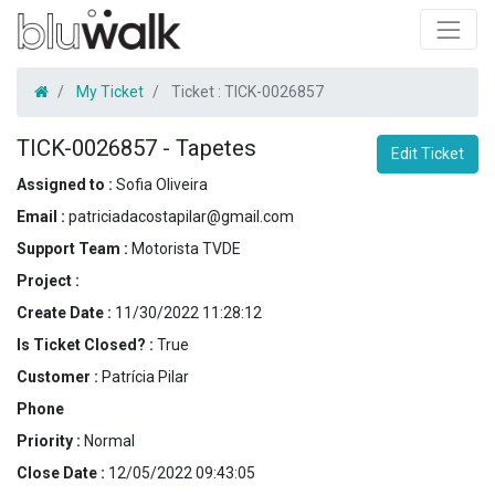
My Ticket
Ticket :
TICK-0026857
TICK-0026857
-
Tapetes
Edit Ticket
Assigned to :
Sofia Oliveira
Email :
patriciadacostapilar@gmail.com
Support Team :
Motorista TVDE
Project :
Create Date :
11/30/2022 11:28:12
Is Ticket Closed? :
True
Customer :
Patrícia Pilar
Phone
Priority :
Normal
Close Date :
12/05/2022 09:43:05