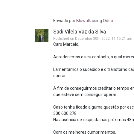
Enviado
por
Bluwalk
using
Odoo
.
Sadi Vilela Vaz da Silva
Published on December 30th 2022, 11:15:21 am
Caro Marcelo,
Agradecemos o seu contacto, o qual mere
Lamentamos o sucedido e o transtorno cau
operar.
A fim de conseguirmos creditar o tempo e
que esteve sem conseguir operar.
Caso tenha ficado alguma questão por escla
300 600 278.
Na ausência de resposta nas próximas 48h
Com os melhores cumprimentos.