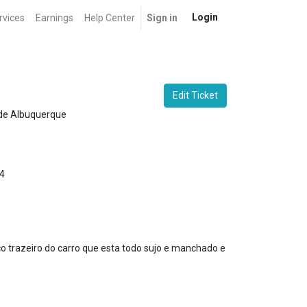
Login
rvices
Earnings
Help Center
Sign in
Edit Ticket
de Albuquerque
4
nco trazeiro do carro que esta todo sujo e manchado e