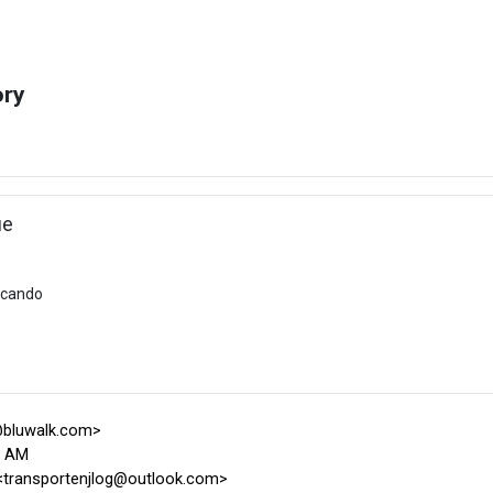
ory
ue
secando
s
y@bluwalk.com>
2 AM
<transportenjlog@outlook.com>