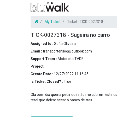
My Ticket
Ticket :
TICK-0027318
TICK-0027318
-
Sugeira no carro
Assigned to :
Sofia Oliveira
Email :
transportenjlog@outlook.com
Support Team :
Motorista TVDE
Project :
Create Date :
12/27/2022 11:16:45
Is Ticket Closed? :
True
Ola bom dia queria pedir que não me cobrem este dia 
terei que deixar secar o banco de tras