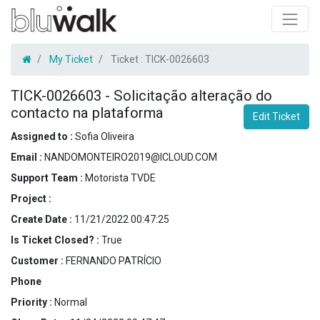
My Ticket
Ticket :
TICK-0026603
TICK-0026603
-
Solicitação alteração do
contacto na plataforma
Edit Ticket
Assigned to :
Sofia Oliveira
Email :
NANDOMONTEIRO2019@ICLOUD.COM
Support Team :
Motorista TVDE
Project :
Create Date :
11/21/2022 00:47:25
Is Ticket Closed? :
True
Customer :
FERNANDO PATRÍCIO
Phone
Priority :
Normal