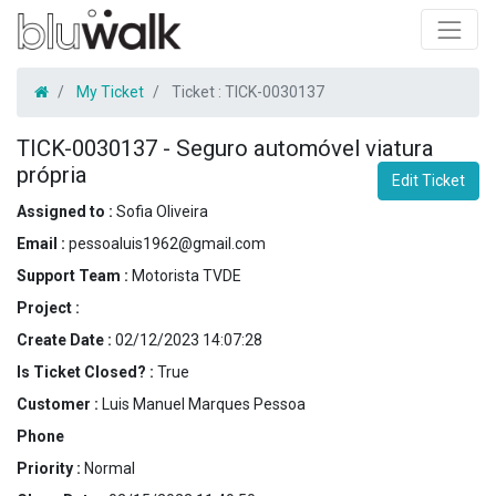
My Ticket
Ticket :
TICK-0030137
TICK-0030137
-
Seguro automóvel viatura
própria
Edit Ticket
Assigned to :
Sofia Oliveira
Email :
pessoaluis1962@gmail.com
Support Team :
Motorista TVDE
Project :
Create Date :
02/12/2023 14:07:28
Is Ticket Closed? :
True
Customer :
Luis Manuel Marques Pessoa
Phone
Priority :
Normal