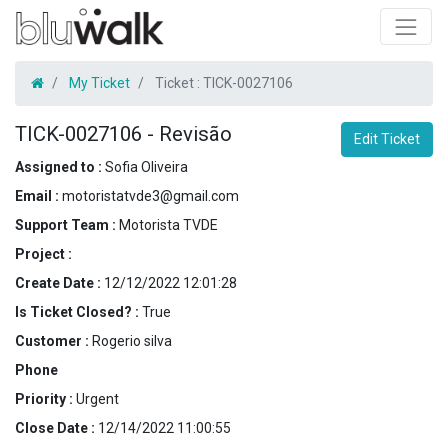
My Ticket
Ticket :
TICK-0027106
TICK-0027106
-
Revisão
Edit Ticket
Assigned to :
Sofia Oliveira
Email :
motoristatvde3@gmail.com
Support Team :
Motorista TVDE
Project :
Create Date :
12/12/2022 12:01:28
Is Ticket Closed? :
True
Customer :
Rogerio silva
Phone
Priority :
Urgent
Close Date :
12/14/2022 11:00:55