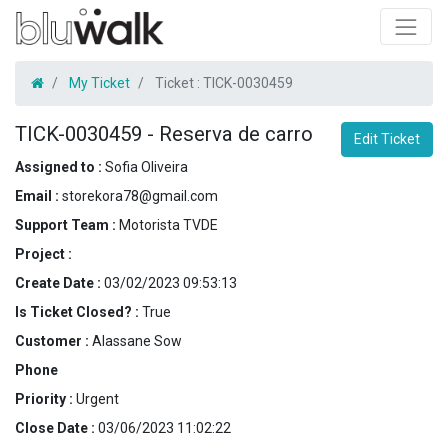
My Ticket
Ticket :
TICK-0030459
TICK-0030459
-
Reserva de carro
Edit Ticket
Assigned to :
Sofia Oliveira
Email :
storekora78@gmail.com
Support Team :
Motorista TVDE
Project :
Create Date :
03/02/2023 09:53:13
Is Ticket Closed? :
True
Customer :
Alassane Sow
Phone
Priority :
Urgent
Close Date :
03/06/2023 11:02:22