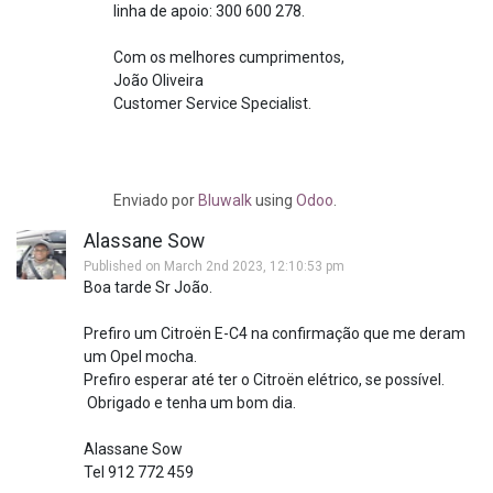
linha de apoio: 300 600 278.
Com os melhores cumprimentos,
João Oliveira
Customer Service Specialist.
Enviado
por
Bluwalk
using
Odoo
.
Alassane Sow
Published on March 2nd 2023, 12:10:53 pm
Boa tarde Sr João.
Prefiro um Citroën E-C4 na confirmação que me deram
um Opel mocha.
Prefiro esperar até ter o Citroën elétrico, se possível.
Obrigado e tenha um bom dia.
Alassane Sow
Tel 912 772 459