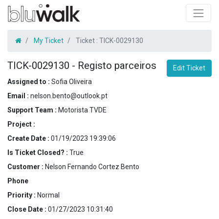
My Ticket
Ticket :
TICK-0029130
TICK-0029130
-
Registo parceiros
Edit Ticket
Assigned to :
Sofia Oliveira
Email :
nelson.bento@outlook.pt
Support Team :
Motorista TVDE
Project :
Create Date :
01/19/2023 19:39:06
Is Ticket Closed? :
True
Customer :
Nelson Fernando Cortez Bento
Phone
Priority :
Normal
Close Date :
01/27/2023 10:31:40