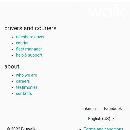
drivers and couriers
rideshare driver
courier
fleet manager
help & support
about
who we are
careers
testimonies
contacts
Linkedin
Facebook
English (US)
© 2022
Bluwalk
Terms and conditions