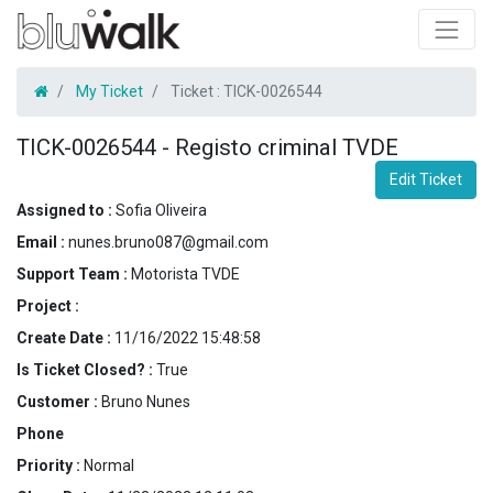
My Ticket
Ticket :
TICK-0026544
TICK-0026544
-
Registo criminal TVDE
Edit Ticket
Assigned to :
Sofia Oliveira
Email :
nunes.bruno087@gmail.com
Support Team :
Motorista TVDE
Project :
Create Date :
11/16/2022 15:48:58
Is Ticket Closed? :
True
Customer :
Bruno Nunes
Phone
Priority :
Normal