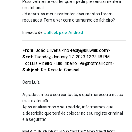
Possivelmente vou ter que ir pedir presencialmente a
um tribunal.
Já agora, os meus restantes documentos foram
recusados. Tem a ver com o tamanho do ficheiro?
Enviado de
Outlook para Android
From:
João Oliveira <no-reply@bluwalk.com>
Sent:
Tuesday, January 17, 2023 12:23:48 PM
To:
Luis Ribeiro <luis_ribeiro_98@hotmail.com>
Subject:
Re: Registo Criminal
Caro Luís,
Agradecemos o seu contacto, o qual mereceu a nossa
maior atenção.
Após analisarmos o seu pedido, informamos que
a descrição que terá de colocar no seu registo criminal
é a seguinte:
FIM A QUE SE DESTINA O CERTIFICADO (REQUEST