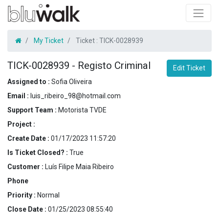
My Ticket
Ticket :
TICK-0028939
TICK-0028939
-
Registo Criminal
Edit Ticket
Assigned to :
Sofia Oliveira
Email :
luis_ribeiro_98@hotmail.com
Support Team :
Motorista TVDE
Project :
Create Date :
01/17/2023 11:57:20
Is Ticket Closed? :
True
Customer :
Luís Filipe Maia Ribeiro
Phone
Priority :
Normal
Close Date :
01/25/2023 08:55:40