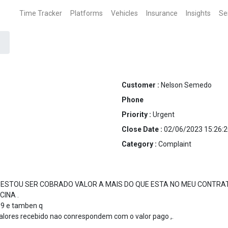
Time Tracker
Platforms
Vehicles
Insurance
Insights
Se
Customer :
Nelson Semedo
Phone
Priority :
Urgent
Close Date :
02/06/2023 15:26:2
Category :
Complaint
QUE ESTOU SER COBRADO VALOR A MAIS DO QUE ESTA NO MEU CONTR
CINA .
59 e tamben q
valores recebido nao conrespondem com o valor pago ,.