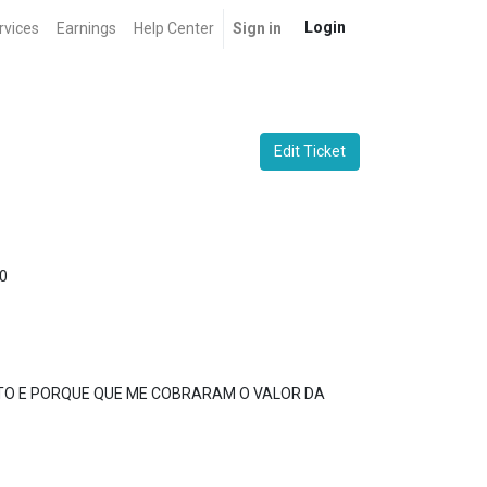
Login
rvices
Earnings
Help Center
Sign in
Edit Ticket
0
ATO E PORQUE QUE ME COBRARAM O VALOR DA