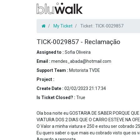
My Ticket
Ticket :
TICK-0029857
TICK-0029857
-
Reclamação
Assigned to :
Sofia Oliveira
Email :
mendes_abada@hotmail.com
Support Team :
Motorista TVDE
Project :
Create Date :
02/02/2023 21:17:34
Is Ticket Closed? :
True
Ola boa noite eu GOSTARIA DE SABER PORQUE 
VIATURA DOS 2 DIAS QUE O CARRO ESTEVE NA OFE
O Valor a minha viatura e 250 e estou ser cobrado 2
Eu quero saber o que mais eu cobrado visto que os 
Aguardo a resposta