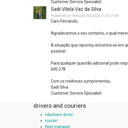
Customer Service Specialist
Sadi Vilela Vaz da Silva
Published on February 3rd 2023, 2:26:07 pm
Caro Fernando,
Agradecemos o seu contacto, o qual mere
A situação que reportou encontra-se em a
possível.
Para qualquer questão adicional pode respo
600 278.
Com os melhores cumprimentos,
Sadi Silva
Customer Service Specialist
drivers and couriers
rideshare driver
courier
fleet manager