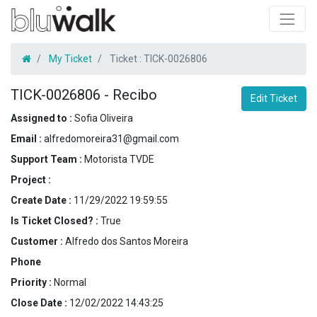
My Ticket
Ticket :
TICK-0026806
TICK-0026806
-
Recibo
Edit Ticket
Assigned to :
Sofia Oliveira
Email :
alfredomoreira31@gmail.com
Support Team :
Motorista TVDE
Project :
Create Date :
11/29/2022 19:59:55
Is Ticket Closed? :
True
Customer :
Alfredo dos Santos Moreira
Phone
Priority :
Normal
Close Date :
12/02/2022 14:43:25