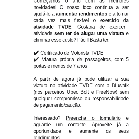
Começamos o ano com as melhores
novidades! O nosso foco continua a ser
ajudá-lo a
aumentar rendimentos
e a tornar
cada vez mais flexível o exercício da
atividade TVDE
. Gostaria de exercer
atividade
sem ter de alugar uma viatura
e
eliminar esse custo? Fácil! Basta ter:
✔️
Certificado de Motorista TVDE
✔️
Viatura própria de passageiros, com 5
portas e menos de 7 anos
A partir de agora já pode utilizar a sua
viatura na atividade TVDE com a Bluwalk
(nos parceiros Uber, Bolt e FreeNow) sem
qualquer compromisso ou responsabilidade
de pagamento/caução.
Interessado?
Preencha o formulário
e
aguarde um contacto. Aproveite já a
oportunidade e aumente os seus
rendimentos!