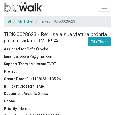
My Ticket
Ticket :
TICK-0028623
TICK-0028623
-
Re: Use a sua viatura própria
para atividade TVDE! 🚘
Edit Ticket
Assigned to :
Sofia Oliveira
Email :
arsousa75@gmail.com
Support Team :
Motorista TVDE
Project :
Create Date :
01/11/2023 14:35:26
Is Ticket Closed? :
True
Customer :
Anabela Sousa
Phone
Priority :
Normal