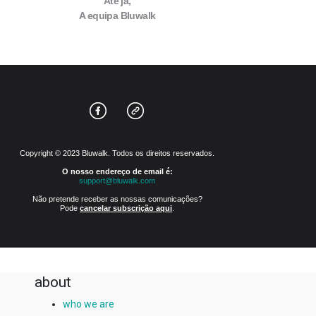
Até já,
A equipa Bluwalk
Copyright © 2023 Bluwalk. Todos os direitos reservados.
O nosso endereço de email é:
support@bluwalk.com
Não pretende receber as nossas comunicações?
Pode
cancelar subscrição aqui
.
about
who we are