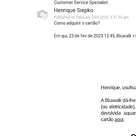
Customer Service Specialist.
Henrique Siepko
Published on February 23rd 2023, 3:37:50 pm
Como adquirir o cartão?
Em qui, 23 de fev de 2023 12:45, Bluwalk <
Henrique, usufr
A Bluwalk dá-lhe
(ou eletricidade)
devolvida aqua
cartão
aqui
.