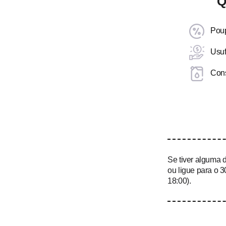
Q
Poup
Usuf
Cons
Se tiver alguma 
ou ligue para o 
18:00).