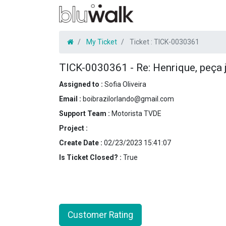
My Ticket
Ticket :
TICK-0030361
TICK-0030361
-
Re: Henrique, peça 
Assigned to :
Sofia Oliveira
Email :
boibrazilorlando@gmail.com
Support Team :
Motorista TVDE
Project :
Create Date :
02/23/2023 15:41:07
Is Ticket Closed? :
True
Customer Rating