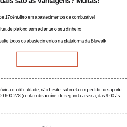
uais são as vantagens? Muitas!
e 17cênt./litro em abastecimentos de combustível
rua de plafond sem adiantar o seu dinheiro
ulte todos os abastecimentos na plataforma da Bluwalk
COMECE JÁ A POUPAR
dúvida ou dificuldade, não hesite: submeta um pedido no suporte
300 600 278 (contato disponível de segunda a sexta, das 9:00 às