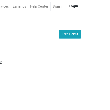
Login
rvices
Earnings
Help Center
Sign in
Edit Ticket
2