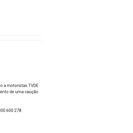
ado a motoristas TVDE
ento de uma caução
300 600 278.