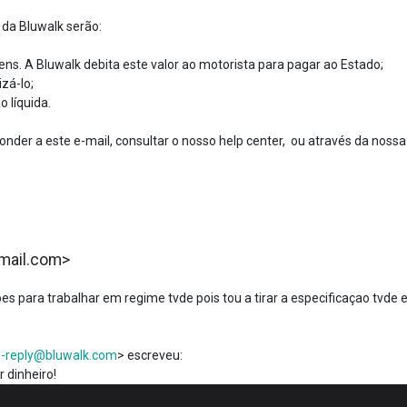
 da Bluwalk serão:
ens. A Bluwalk debita este valor ao motorista para pagar ao Estado;
izá-lo;
o líquida.
nder a este e-mail, consultar o nosso help center, ou através da nossa
gmail.com>
s para trabalhar em regime tvde pois tou a tirar a especificaçao tvde 
-reply@bluwalk.com
> escreveu:
 dinheiro!