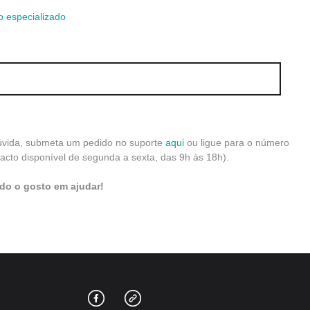
o especializado
E-SE HOJE E COMECE A TRABALHAR EM MENOS DE 48H
dúvida, submeta um pedido no suporte
aqui
ou ligue para o número
acto disponível de segunda a sexta, das 9h às 18h).
odo o gosto em ajudar!