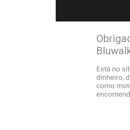
Obrigad
Bluwalk
Está no sí
dinheiro, 
como moto
encomenda