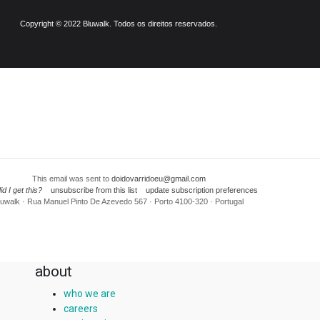
Copyright © 2022 Bluwalk. Todos os direitos reservados.
This email was sent to
doidovarridoeu@gmail.com
d I get this?
unsubscribe from this list
update subscription preferences
luwalk · Rua Manuel Pinto De Azevedo 567 · Porto 4100-320 · Portugal
about
who we are
careers