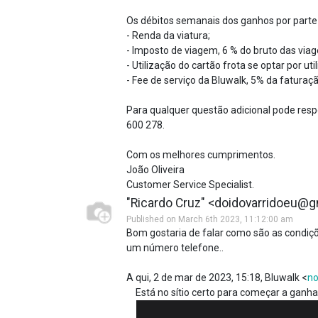
Os débitos semanais dos ganhos por parte
- Renda da viatura;
- Imposto de viagem, 6 % do bruto das viag
- Utilização do cartão frota se optar por util
- Fee de serviço da Bluwalk, 5% da faturaçã
Para qualquer questão adicional pode respo
600 278.
Com os melhores cumprimentos.
João Oliveira
Customer Service Specialist.
"Ricardo Cruz" <doidovarridoeu@
Published on March 6th 2023, 11:12:00 am
Bom gostaria de falar como são as condiçõe
um número telefone..
A qui, 2 de mar de 2023, 15:18, Bluwalk <
no
Está no sítio certo para começar a ganhar