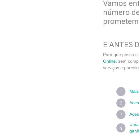
Vamos ent
número de 
prometemo
E ANTES DE
Para que possa co
Online
, sem compr
serviços e parcei
Mais
Aces
Aces
Uma 
ganh