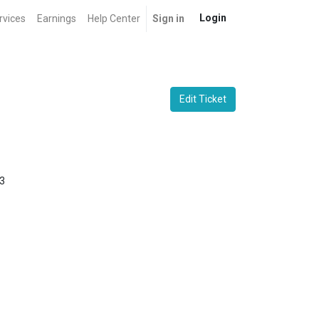
Login
rvices
Earnings
Help Center
Sign in
Edit Ticket
3