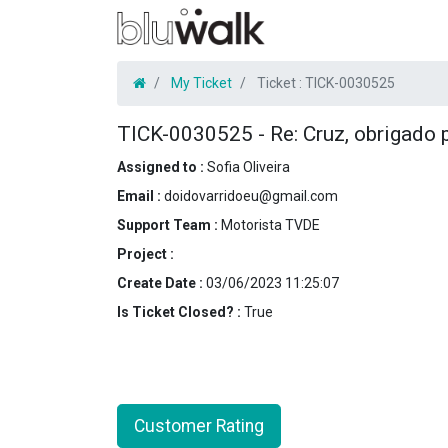
My Ticket
Ticket :
TICK-0030525
TICK-0030525
-
Re: Cruz, obrigado 
Assigned to :
Sofia Oliveira
Email :
doidovarridoeu@gmail.com
Support Team :
Motorista TVDE
Project :
Create Date :
03/06/2023 11:25:07
Is Ticket Closed? :
True
Customer Rating