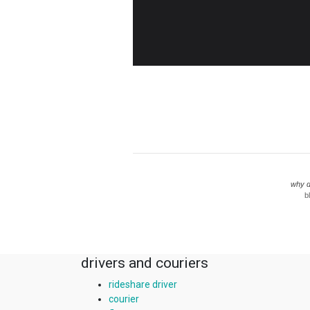
why di
b
drivers and couriers
rideshare driver
courier