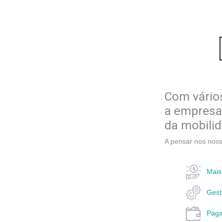
Com vários
a empresa 
da mobili
A pensar nos noss
Mais
Gest
Paga