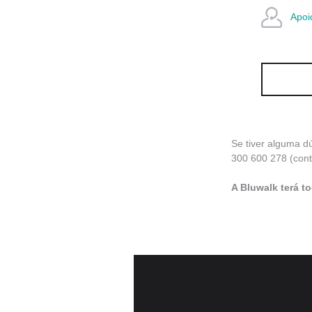
Apoi
REGIST
Se tiver alguma 
300 600 278 (cont
A Bluwalk terá t