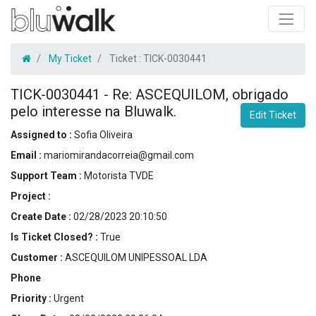
My Ticket
Ticket :
TICK-0030441
TICK-0030441
-
Re: ASCEQUILOM, obrigado
pelo interesse na Bluwalk.
Edit Ticket
Assigned to :
Sofia Oliveira
Email :
mariomirandacorreia@gmail.com
Support Team :
Motorista TVDE
Project :
Create Date :
02/28/2023 20:10:50
Is Ticket Closed? :
True
Customer :
ASCEQUILOM UNIPESSOAL LDA
Phone
Priority :
Urgent