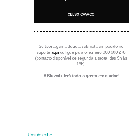
CELSO CAVACO
Se tiver alguma dúvida, submeta um pedido no
suporte
aqui
ou ligue para o número 300 600 278
(contacto disponível de segunda a sexta, das 9h às
18h).
A Bluwalk terá todo o gosto em ajudar!
Copyright © 2022 Bluwalk. Todos os direitos reservados.
Unsubscribe