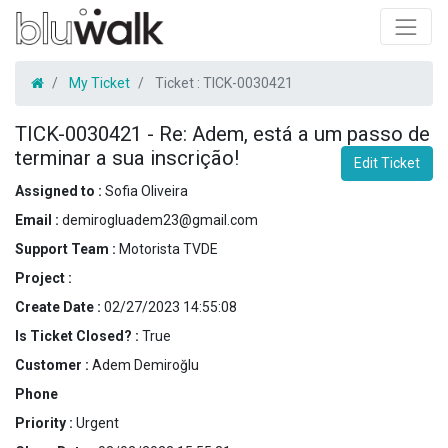
My Ticket
Ticket :
TICK-0030421
TICK-0030421
-
Re: Adem, está a um passo de
terminar a sua inscrição!
Edit Ticket
Assigned to :
Sofia Oliveira
Email :
demirogluadem23@gmail.com
Support Team :
Motorista TVDE
Project :
Create Date :
02/27/2023 14:55:08
Is Ticket Closed? :
True
Customer :
Adem Demiroğlu
Phone
Priority :
Urgent