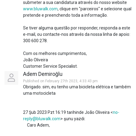
submeter a sua candidatura através do nosso website
www.bluwalk.com
, clique em "parceiros" e selecione qual
pretende e preenchendo toda a informação.
Se tiver alguma questão por responder, responda a este
e-mail, ou contacte-nos através da nossa linha de apoio:
300 600 278.
Com os melhores cumprimentos,
João Oliveira
Customer Service Specialist.
Adem Demiroğlu
Published on February 27th 2023, 4:33:43 pm
Obrigado. sim, eu tenho uma bicicleta elétrica e também
uma motocicleta
27 Şub 2023 Pzt 16:19 tarihinde João Oliveira <
no-
reply@bluwalk.com
> şunu yazdı:
Caro Adem,