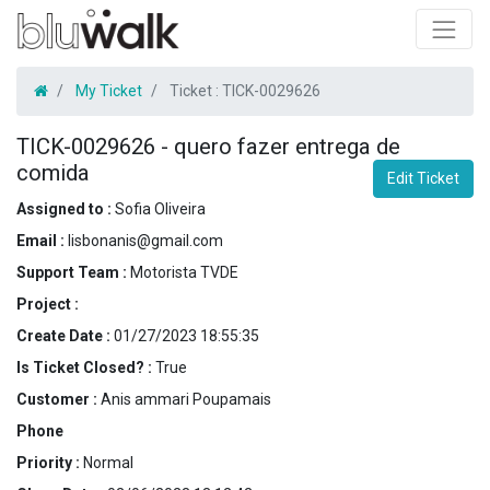
My Ticket
Ticket :
TICK-0029626
TICK-0029626
-
quero fazer entrega de
comida
Edit Ticket
Assigned to :
Sofia Oliveira
Email :
lisbonanis@gmail.com
Support Team :
Motorista TVDE
Project :
Create Date :
01/27/2023 18:55:35
Is Ticket Closed? :
True
Customer :
Anis ammari Poupamais
Phone
Priority :
Normal