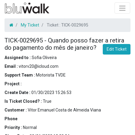
My Ticket
Ticket :
TICK-0029695
TICK-0029695
-
Quando posso fazer a retira
do pagamento do mês de janeiro?
Edit Ticket
Assigned to :
Sofia Oliveira
Email :
vitorv20@icloud.com
Support Team :
Motorista TVDE
Project :
Create Date :
01/30/2023 15:26:53
Is Ticket Closed? :
True
Customer :
Vitor Emanuel Costa de Almeida Viana
Phone
Priority :
Normal