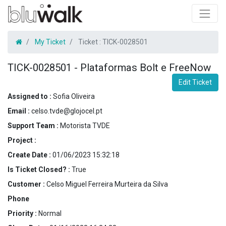
My Ticket
Ticket :
TICK-0028501
TICK-0028501
-
Plataformas Bolt e FreeNow
Edit Ticket
Assigned to :
Sofia Oliveira
Email :
celso.tvde@glojocel.pt
Support Team :
Motorista TVDE
Project :
Create Date :
01/06/2023 15:32:18
Is Ticket Closed? :
True
Customer :
Celso Miguel Ferreira Murteira da Silva
Phone
Priority :
Normal