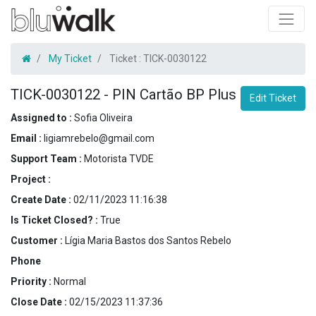
My Ticket
Ticket :
TICK-0030122
TICK-0030122
-
PIN Cartão BP Plus
Edit Ticket
Assigned to :
Sofia Oliveira
Email :
ligiamrebelo@gmail.com
Support Team :
Motorista TVDE
Project :
Create Date :
02/11/2023 11:16:38
Is Ticket Closed? :
True
Customer :
Lígia Maria Bastos dos Santos Rebelo
Phone
Priority :
Normal
Close Date :
02/15/2023 11:37:36